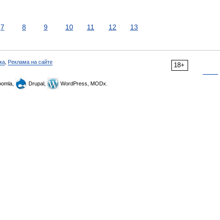
7
8
9
10
11
12
13
ка
,
Реклама на сайте
18+
omla,
Drupal,
WordPress, MODx.