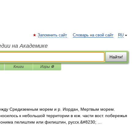
Запомнить сайт
Словарь на свой сайт
RU
едии на Академике
Найти!
Книги
Игры ⚽
 между Средиземным морем и р. Иордан, Мертвым морем.
осилось к небольшой территории в юж. части вост. побережья
нонима пелиштим или филиштин, русск.&#8230; …