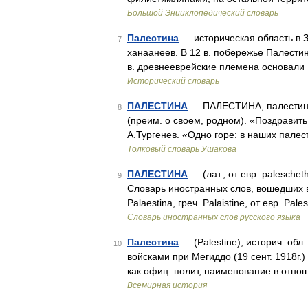
Большой Энциклопедический словарь
Палестина
— историческая область в З
7
ханаанеев. В 12 в. побережье Палести
в. древнееврейские племена основали
Исторический словарь
ПАЛЕСТИНА
— ПАЛЕСТИНА, палестины, 
8
(преим. о своем, родном). «Поздравит
А.Тургенев. «Одно горе: в наших пале
Толковый словарь Ушакова
ПАЛЕСТИНА
— (лат., от евр. palesch
9
Словарь иностранных слов, вошедших в
Palaestina, греч. Palaistine, от евр. P
Словарь иностранных слов русского языка
Палестина
— (Palestine), историч. обл.
10
войсками при Мегиддо (19 сент. 1918г.
как офиц. полит, наименование в отнош
Всемирная история