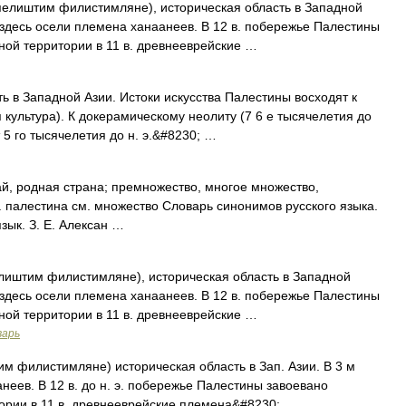
пелиштим филистимляне), историческая область в Западной
 здесь осели племена ханаанеев. В 12 в. побережье Палестины
ой территории в 11 в. древнееврейские …
 Западной Азии. Истоки искусства Палестины восходят к
культура). К докерамическому неолиту (7 6 е тысячелетия до
т 5 го тысячелетия до н. э.&#8230; …
й, родная страна; премножество, многое множество,
 палестина см. множество Словарь синонимов русского языка.
зык. З. Е. Алексан …
лиштим филистимляне), историческая область в Западной
 здесь осели племена ханаанеев. В 12 в. побережье Палестины
ой территории в 11 в. древнееврейские …
варь
м филистимляне) историческая область в Зап. Азии. В 3 м
анеев. В 12 в. до н. э. побережье Палестины завоевано
ории в 11 в. древнееврейские племена&#8230; …