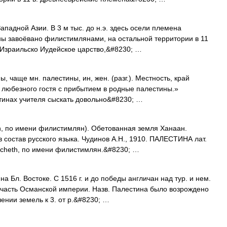
ападной Азии. В 3 м тыс. до н.э. здесь осели племена
ны завоёвано филистимлянами, на остальной территории в 11
 Израильско Иудейское царство,&#8230; …
чаще мн. палестины, ин, жен. (разг.). Местность, край
ь любезного гостя с прибытием в родные палестины.»
стинах учителя сыскать довольно&#8230; …
eth, по имени филистимлян). Обетованная земля Ханаан.
 состав русского языка. Чудинов А.Н., 1910. ПАЛЕСТИНА лат.
alescheth, по имени филистимлян.&#8230; …
 на Бл. Востоке. С 1516 г. и до победы англичан над тур. и нем.
) часть Османской империи. Назв. Палестина было возрождено
ении земель к 3. от р.&#8230; …