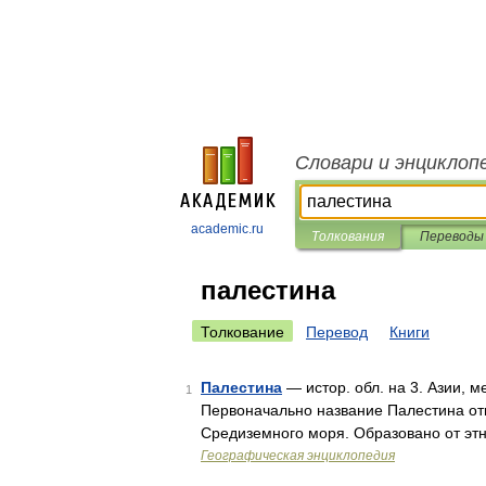
Словари и энциклоп
academic.ru
Толкования
Переводы
палестина
Толкование
Перевод
Книги
Палестина
— истор. обл. на 3. Азии,
1
Первоначально название Палестина отн
Средиземного моря. Образовано от эт
Географическая энциклопедия