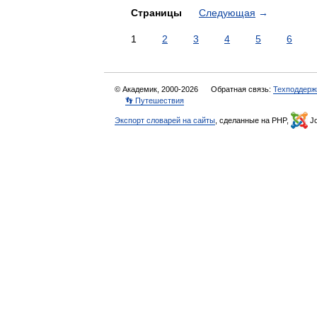
Страницы
Следующая
→
1
2
3
4
5
6
© Академик, 2000-2026
Обратная связь:
Техподдерж
👣 Путешествия
Экспорт словарей на сайты
, сделанные на PHP,
Jo