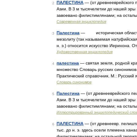
ПАЛЕСТИНА
— (от древнееврейского 
2
Азии. В 3 м тысячелетии до нашей эры
завоевано филистимлянами; на остальн
Современная энциклопедия
Палестина
— историческая область в
3
мезолиту (так называемая натуфийская 
н. э.) относится искусство Иерихона. О
Художественная энциклопедия
палестина
— святая земля, родной кра
4
множество Словарь русских синонимов.
Практический справочник. М.: Русский я
Словарь синонимов
Палестина
— (от древнееврейского пе
5
Азии. В 3 м тысячелетии до нашей эры
завоевано филистимлянами; на остальн
Иллюстрированный энциклопедический сло
ПАЛЕСТИНА
— (от древнеевр. пелишти
6
тыс. до н. э. здесь осели племена хана
филистимлянами; на остальной террит